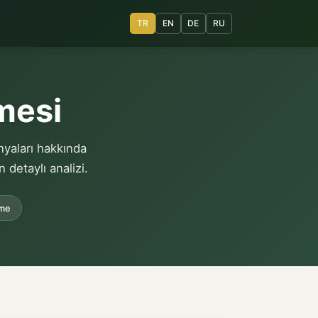
TR
EN
DE
RU
mesi
nyaları hakkında
 detaylı analizi.
eme