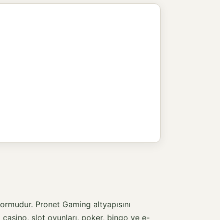
formudur. Pronet Gaming altyapısını
ı casino, slot oyunları, poker, bingo ve e-