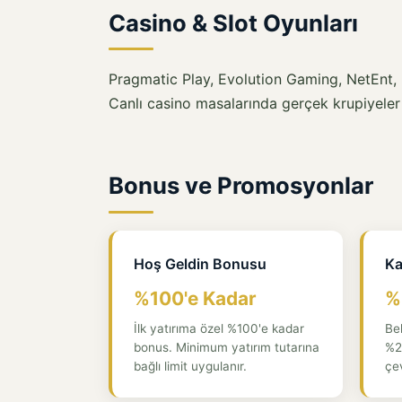
Casino & Slot Oyunları
Pragmatic Play, Evolution Gaming, NetEnt, 
Canlı casino masalarında gerçek krupiyeler 
Bonus ve Promosyonlar
Hoş Geldin Bonusu
Ka
%100'e Kadar
%
İlk yatırıma özel %100'e kadar
Be
bonus. Minimum yatırım tutarına
%2
bağlı limit uygulanır.
çev