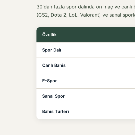
30'dan fazla spor dalında ön maç ve canlı
(CS2, Dota 2, LoL, Valorant) ve sanal sporl
Özellik
Spor Dalı
Canlı Bahis
E-Spor
Sanal Spor
Bahis Türleri