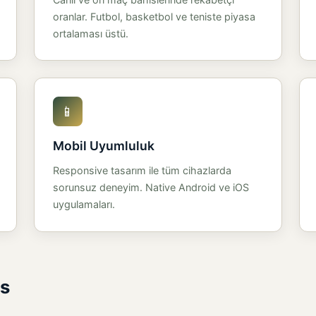
oranlar. Futbol, basketbol ve teniste piyasa
ortalaması üstü.
📱
Mobil Uyumluluk
Responsive tasarım ile tüm cihazlarda
sorunsuz deneyim. Native Android ve iOS
uygulamaları.
is