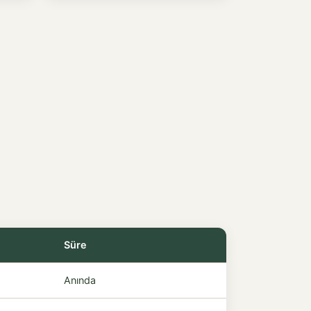
Süre
Anında