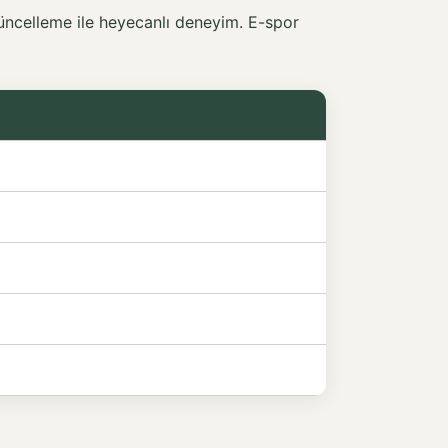
üncelleme ile heyecanlı deneyim. E-spor