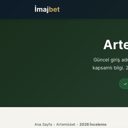
İmaj
bet
Art
Güncel giriş ad
kapsamlı bilgi. 
✓ 
Ana Sayfa
›
Artemisbet
›
2026 İnceleme