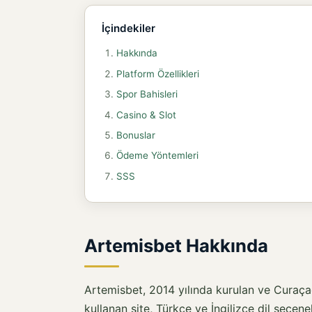
İçindekiler
Hakkında
Platform Özellikleri
Spor Bahisleri
Casino & Slot
Bonuslar
Ödeme Yöntemleri
SSS
Artemisbet Hakkında
Artemisbet, 2014 yılında kurulan ve Curaça
kullanan site, Türkçe ve İngilizce dil seçene