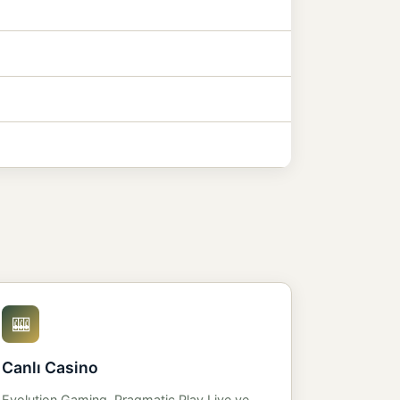
🎰
Canlı Casino
Evolution Gaming, Pragmatic Play Live ve