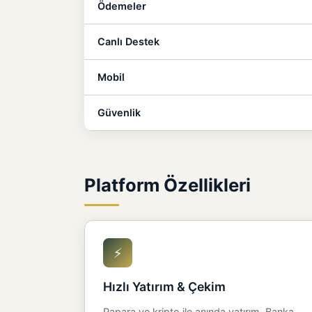
Ödemeler
Canlı Destek
Mobil
Güvenlik
Platform Özellikleri
⚡
Hızlı Yatırım & Çekim
Papara ve kripto ile anında yatırım. Banka