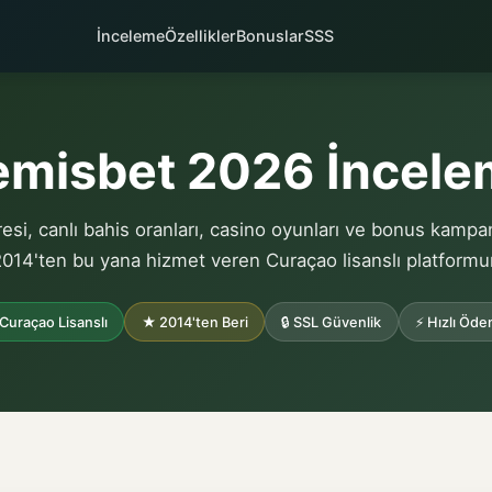
İnceleme
Özellikler
Bonuslar
SSS
emisbet 2026 İncele
resi, canlı bahis oranları, casino oyunları ve bonus kampa
2014'ten bu yana hizmet veren Curaçao lisanslı platformun
Curaçao Lisanslı
★ 2014'ten Beri
🔒 SSL Güvenlik
⚡ Hızlı Öd