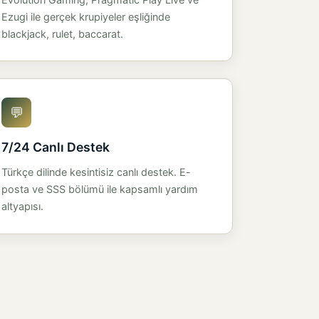
Ezugi ile gerçek krupiyeler eşliğinde
blackjack, rulet, baccarat.
💬
7/24 Canlı Destek
Türkçe dilinde kesintisiz canlı destek. E-
posta ve SSS bölümü ile kapsamlı yardım
altyapısı.