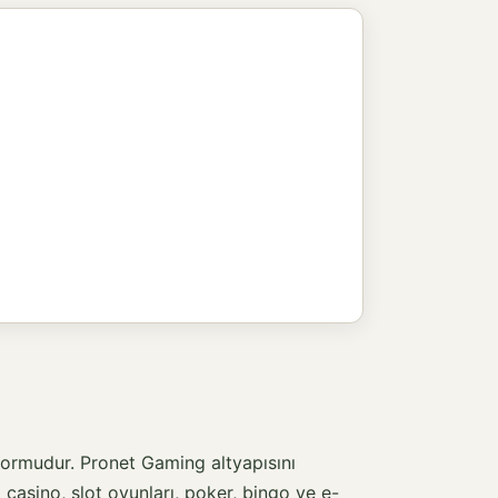
formudur. Pronet Gaming altyapısını
ı casino, slot oyunları, poker, bingo ve e-