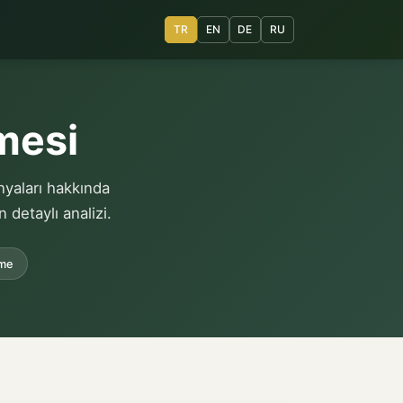
TR
EN
DE
RU
mesi
nyaları hakkında
 detaylı analizi.
eme