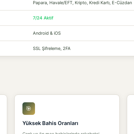
Papara, Havale/EFT, Kripto, Kredi Kartı, E-Cüzdan
7/24 Aktif
Android & iOS
SSL Şifreleme, 2FA
🎯
Yüksek Bahis Oranları
Canlı ve ön maç bahislerinde rekabetçi