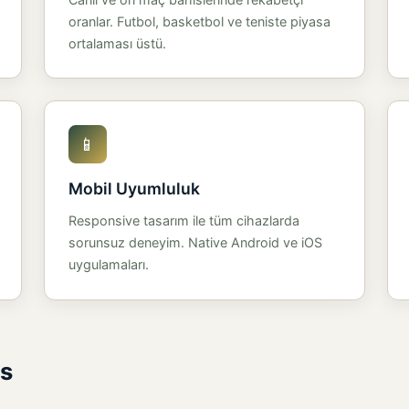
oranlar. Futbol, basketbol ve teniste piyasa
ortalaması üstü.
📱
Mobil Uyumluluk
Responsive tasarım ile tüm cihazlarda
sorunsuz deneyim. Native Android ve iOS
uygulamaları.
is