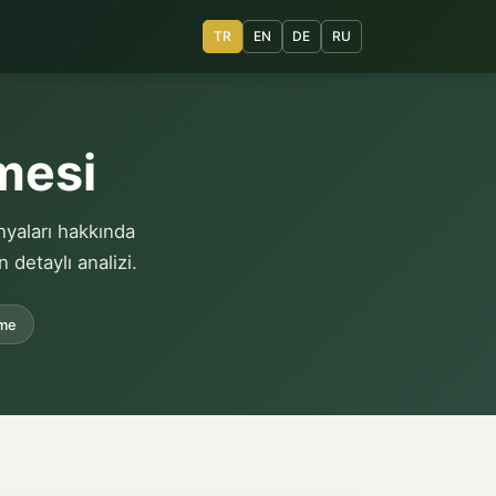
TR
EN
DE
RU
mesi
nyaları hakkında
 detaylı analizi.
eme