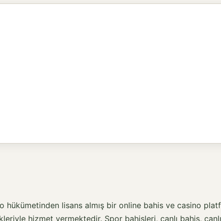
o hükümetinden lisans almış bir online bahis ve casino plat
kleriyle hizmet vermektedir. Spor bahisleri, canlı bahis, canl