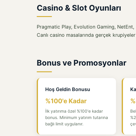
Casino & Slot Oyunları
Pragmatic Play, Evolution Gaming, NetEnt, 
Canlı casino masalarında gerçek krupiyeler 
Bonus ve Promosyonlar
Hoş Geldin Bonusu
Ka
%100'e Kadar
%
İlk yatırıma özel %100'e kadar
Be
bonus. Minimum yatırım tutarına
%2
bağlı limit uygulanır.
çev