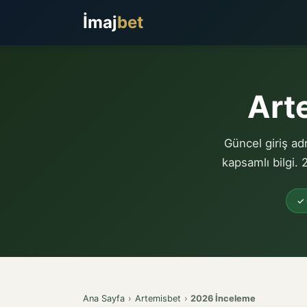
İmaj
bet
Art
Güncel giriş ad
kapsamlı bilgi. 
✓ 
Ana Sayfa
›
Artemisbet
›
2026 İnceleme