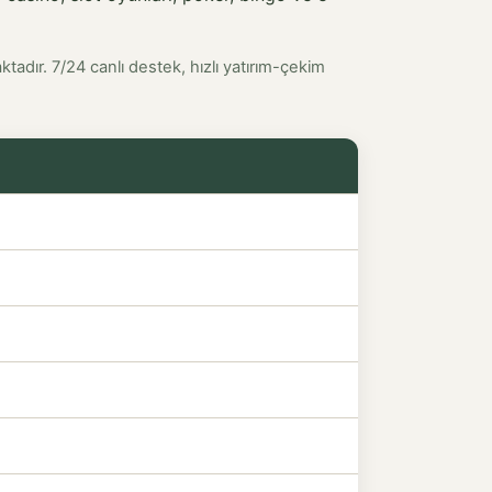
ktadır. 7/24 canlı destek, hızlı yatırım-çekim