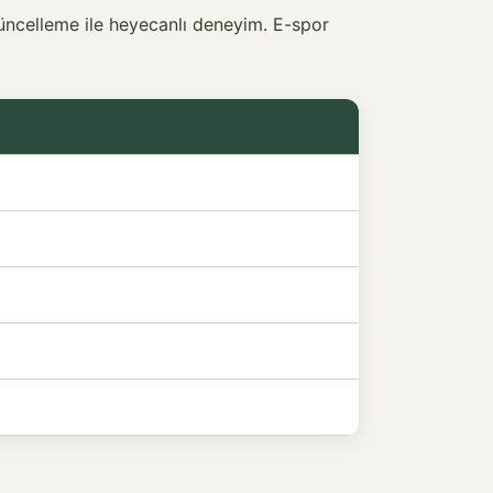
üncelleme ile heyecanlı deneyim. E-spor