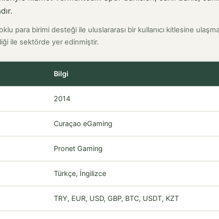
dır.
 para birimi desteği ile uluslararası bir kullanıcı kitlesine ulaşma
iği ile sektörde yer edinmiştir.
Bilgi
2014
Curaçao eGaming
Pronet Gaming
Türkçe, İngilizce
TRY, EUR, USD, GBP, BTC, USDT, KZT