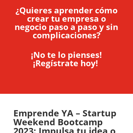
¿
Quieres aprender cómo
crear tu empresa o
negocio paso a paso y sin
complicaciones?
¡
No te lo pienses!
¡
Regístrate hoy!
Emprende YA – Startup
Weekend Bootcamp
2023: Impulsa tu idea o